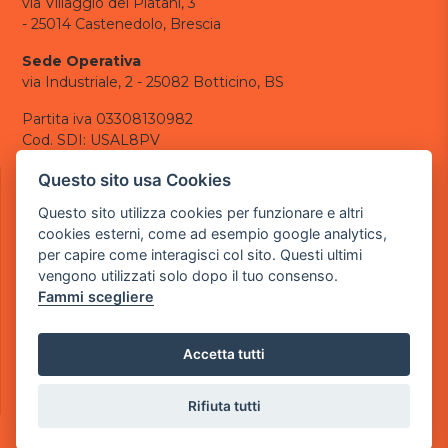
via Villaggio dei Platani, 3
- 25014 Castenedolo, Brescia
Sede Operativa
via Industriale, 2 - 25082 Botticino, BS
Partita iva 03308130982
Cod. SDI: USAL8PV
CONTATTI
Questo sito usa Cookies
e-mail:
info@powergame.it
Questo sito utilizza cookies per funzionare e altri
tel.: +39 030 376 2377
cookies esterni, come ad esempio google analytics,
tel.: +39 030 336 6259
per capire come interagisci col sito. Questi ultimi
pec:
powergamesrl@legalmail.it
vengono utilizzati solo dopo il tuo consenso.
Fammi scegliere
LINK UTILI
Chi siamo
Informazioni generali
Accetta tutti
Informativa Privacy
Informativa sui cookies
Rifiuta tutti
©
2026
Power Game srl
- Tutti i diritti sono riservati.