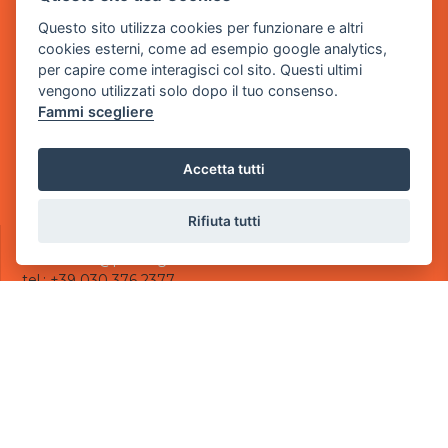
Questo sito utilizza cookies per funzionare e altri
Sede Legale
cookies esterni, come ad esempio google analytics,
via Villaggio dei Platani, 3
per capire come interagisci col sito. Questi ultimi
- 25014 Castenedolo, Brescia
vengono utilizzati solo dopo il tuo consenso.
Fammi scegliere
Sede Operativa
via Industriale, 2 - 25082 Botticino, BS
Accetta tutti
Partita iva 03308130982
Cod. SDI: USAL8PV
Rifiuta tutti
CONTATTI
e-mail:
info@powergame.it
tel.: +39 030 376 2377
tel.: +39 030 336 6259
pec:
powergamesrl@legalmail.it
LINK UTILI
Chi siamo
Informazioni generali
Informativa Privacy
Informativa sui cookies