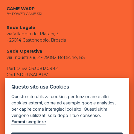
GAME WARP
BY POWER GAME SRL
Sede Legale
via Villaggio dei Platani, 3
- 25014 Castenedolo, Brescia
Sede Operativa
via Industriale, 2 - 25082 Botticino, BS
Partita iva 03308130982
Cod. SDI: USAL8PV
CONTATTI
Questo sito usa Cookies
e-mail:
info@powergame.it
Questo sito utilizza cookies per funzionare e altri
tel.: +39 030 376 2377
cookies esterni, come ad esempio google analytics,
tel.: +39 030 336 6259
per capire come interagisci col sito. Questi ultimi
pec:
powergamesrl@legalmail.it
vengono utilizzati solo dopo il tuo consenso.
Fammi scegliere
LINK UTILI
Chi siamo