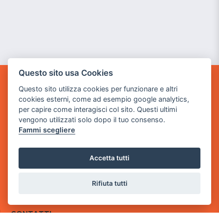
Questo sito usa Cookies
GAME WARP
Questo sito utilizza cookies per funzionare e altri
BY POWER GAME SRL
cookies esterni, come ad esempio google analytics,
per capire come interagisci col sito. Questi ultimi
Sede Legale
vengono utilizzati solo dopo il tuo consenso.
via Villaggio dei Platani, 3
Fammi scegliere
- 25014 Castenedolo, Brescia
Sede Operativa
Accetta tutti
via Industriale, 2 - 25082 Botticino, BS
Rifiuta tutti
Partita iva 03308130982
Cod. SDI: USAL8PV
CONTATTI