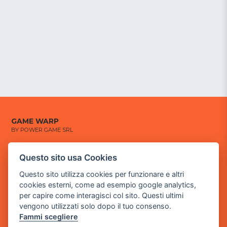
GAME WARP
BY POWER GAME SRL
Sede Legale
Questo sito usa Cookies
via Villaggio dei Platani, 3
Questo sito utilizza cookies per funzionare e altri
- 25014 Castenedolo, Brescia
cookies esterni, come ad esempio google analytics,
Sede Operativa
per capire come interagisci col sito. Questi ultimi
via Industriale, 2 - 25082 Botticino, BS
vengono utilizzati solo dopo il tuo consenso.
Fammi scegliere
Partita iva 03308130982