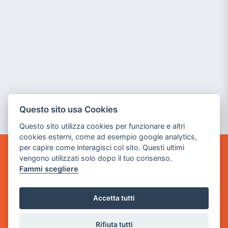
Questo sito usa Cookies
Questo sito utilizza cookies per funzionare e altri
cookies esterni, come ad esempio google analytics,
per capire come interagisci col sito. Questi ultimi
vengono utilizzati solo dopo il tuo consenso.
GAME WARP
BY POWER GAME SRL
Fammi scegliere
Sede Legale
Accetta tutti
via Villaggio dei Platani, 3
- 25014 Castenedolo, Brescia
Rifiuta tutti