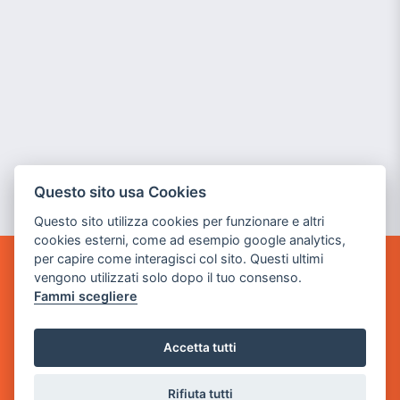
Questo sito usa Cookies
Questo sito utilizza cookies per funzionare e altri
cookies esterni, come ad esempio google analytics,
per capire come interagisci col sito. Questi ultimi
vengono utilizzati solo dopo il tuo consenso.
GAME WARP
BY POWER GAME SRL
Fammi scegliere
Sede Legale
Accetta tutti
via Villaggio dei Platani, 3
- 25014 Castenedolo, Brescia
Rifiuta tutti