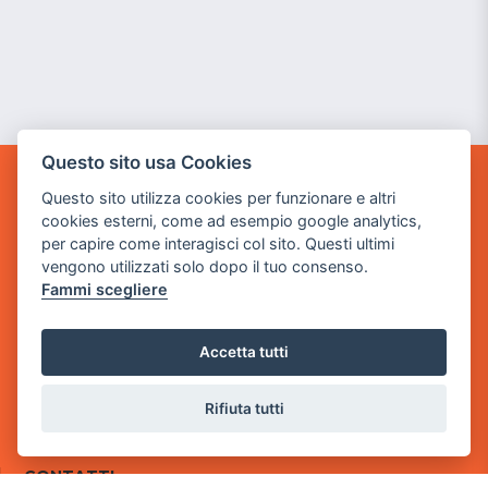
Questo sito usa Cookies
GAME WARP
Questo sito utilizza cookies per funzionare e altri
BY POWER GAME SRL
cookies esterni, come ad esempio google analytics,
per capire come interagisci col sito. Questi ultimi
Sede Legale
vengono utilizzati solo dopo il tuo consenso.
via Villaggio dei Platani, 3
Fammi scegliere
- 25014 Castenedolo, Brescia
Sede Operativa
Accetta tutti
via Industriale, 2 - 25082 Botticino, BS
Rifiuta tutti
Partita iva 03308130982
Cod. SDI: USAL8PV
CONTATTI