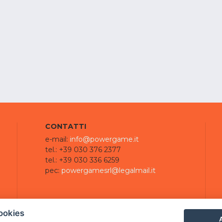
CONTATTI
e-mail:
info@powergame.it
tel.: +39 030 376 2377
tel.: +39 030 336 6259
pec:
powergamesrl@legalmail.it
ookies
A