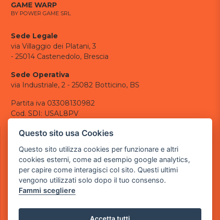
GAME WARP
BY POWER GAME SRL
Sede Legale
via Villaggio dei Platani, 3
- 25014 Castenedolo, Brescia
Sede Operativa
via Industriale, 2 - 25082 Botticino, BS
Partita iva 03308130982
Cod. SDI: USAL8PV
CONTATTI
Questo sito usa Cookies
e-mail:
info@powergame.it
Questo sito utilizza cookies per funzionare e altri
tel.: +39 030 376 2377
cookies esterni, come ad esempio google analytics,
tel.: +39 030 336 6259
per capire come interagisci col sito. Questi ultimi
pec:
powergamesrl@legalmail.it
vengono utilizzati solo dopo il tuo consenso.
Fammi scegliere
LINK UTILI
Chi siamo
Informazioni generali
Accetta tutti