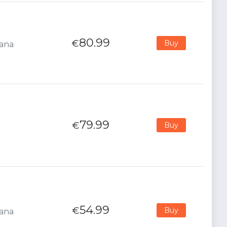
80.99
€
Buy
iana
79.99
€
Buy
54.99
€
Buy
iana