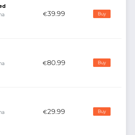
red
39.99
€
Buy
na
80.99
€
Buy
na
29.99
€
Buy
na