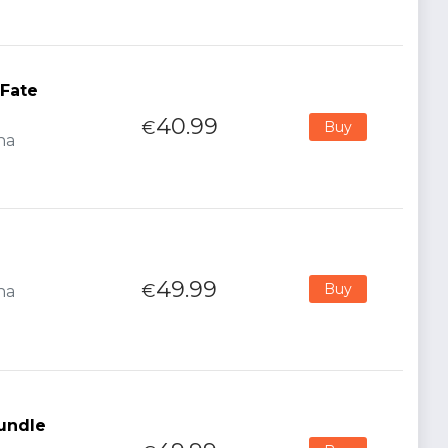
 Fate
40.99
€
Buy
na
49.99
€
Buy
na
Bundle