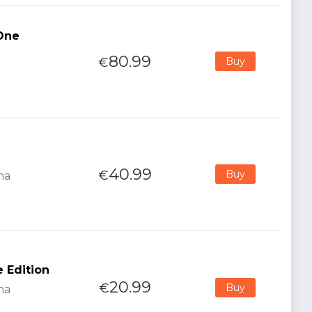
 One
80.99
€
Buy
40.99
€
Buy
na
 Edition
20.99
€
Buy
na