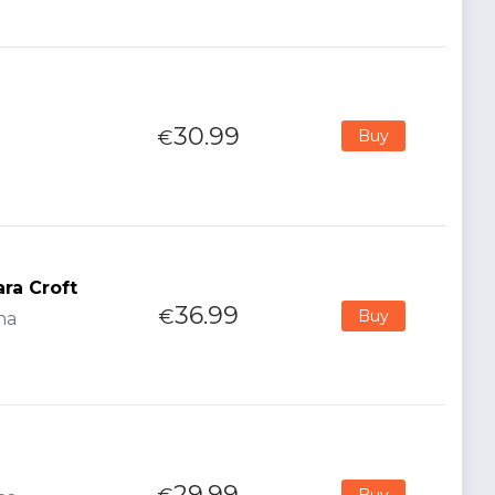
30.99
€
Buy
ra Croft
36.99
€
Buy
na
29.99
Buy