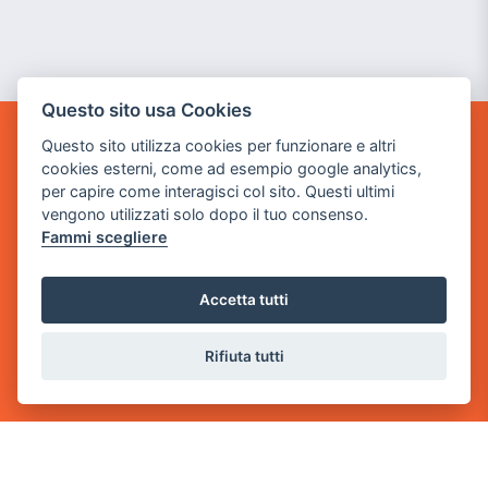
Questo sito usa Cookies
Questo sito utilizza cookies per funzionare e altri
GAME WARP
cookies esterni, come ad esempio google analytics,
BY POWER GAME SRL
per capire come interagisci col sito. Questi ultimi
vengono utilizzati solo dopo il tuo consenso.
Sede Legale
Fammi scegliere
via Villaggio dei Platani, 3
- 25014 Castenedolo, Brescia
Accetta tutti
Sede Operativa
via Industriale, 2 - 25082 Botticino, BS
Rifiuta tutti
Partita iva 03308130982
Cod. SDI: USAL8PV
CONTATTI
e-mail:
info@powergame.it
tel.: +39 030 376 2377