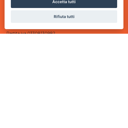
via Villaggio dei Platani, 3
Accetta tutti
- 25014 Castenedolo, Brescia
Rifiuta tutti
Sede Operativa
via Industriale, 2 - 25082 Botticino, BS
Partita iva 03308130982
Cod. SDI: USAL8PV
CONTATTI
e-mail:
info@powergame.it
tel.: +39 030 376 2377
tel.: +39 030 336 6259
pec:
powergamesrl@legalmail.it
LINK UTILI
Chi siamo
Informazioni generali
Informativa Privacy
Informativa sui cookies
©
2026
Power Game srl
- Tutti i diritti sono riservati.