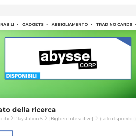
NABILI
GADGETS
ABBIGLIAMENTO
TRADING CARDS
ato della ricerca
ochi
Playstation 5
[Bigben Interactive]
(solo disponibili)