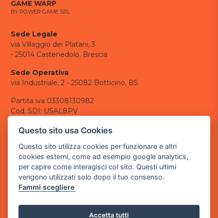
GAME WARP
BY POWER GAME SRL
Sede Legale
via Villaggio dei Platani, 3
- 25014 Castenedolo, Brescia
Sede Operativa
via Industriale, 2 - 25082 Botticino, BS
Partita iva 03308130982
Cod. SDI: USAL8PV
CONTATTI
Questo sito usa Cookies
e-mail:
info@powergame.it
Questo sito utilizza cookies per funzionare e altri
tel.: +39 030 376 2377
cookies esterni, come ad esempio google analytics,
tel.: +39 030 336 6259
per capire come interagisci col sito. Questi ultimi
pec:
powergamesrl@legalmail.it
vengono utilizzati solo dopo il tuo consenso.
Fammi scegliere
LINK UTILI
Chi siamo
Informazioni generali
Accetta tutti