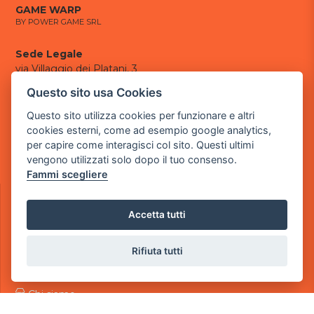
GAME WARP
BY POWER GAME SRL
Sede Legale
via Villaggio dei Platani, 3
- 25014 Castenedolo, Brescia
Questo sito usa Cookies
Sede Operativa
Questo sito utilizza cookies per funzionare e altri
via Industriale, 2 - 25082 Botticino, BS
cookies esterni, come ad esempio google analytics,
per capire come interagisci col sito. Questi ultimi
Partita iva 03308130982
vengono utilizzati solo dopo il tuo consenso.
Cod. SDI: USAL8PV
Fammi scegliere
CONTATTI
e-mail:
info@powergame.it
Accetta tutti
tel.: +39 030 376 2377
tel.: +39 030 336 6259
Rifiuta tutti
pec:
powergamesrl@legalmail.it
LINK UTILI
Chi siamo
Informazioni generali