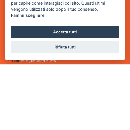
per capire come interagisci col sito. Questi ultimi
via Villaggio dei Platani, 3
vengono utilizzati solo dopo il tuo consenso.
- 25014 Castenedolo, Brescia
Fammi scegliere
Sede Operativa
via Industriale, 2 - 25082 Botticino, BS
Accetta tutti
Partita iva 03308130982
Cod. SDI: USAL8PV
Rifiuta tutti
CONTATTI
e-mail:
info@powergame.it
tel.: +39 030 376 2377
tel.: +39 030 336 6259
pec:
powergamesrl@legalmail.it
LINK UTILI
Chi siamo
Informazioni generali
Informativa Privacy
Informativa sui cookies