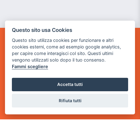
Questo sito usa Cookies
Questo sito utilizza cookies per funzionare e altri
GAME WARP
cookies esterni, come ad esempio google analytics,
BY POWER GAME SRL
per capire come interagisci col sito. Questi ultimi
vengono utilizzati solo dopo il tuo consenso.
Sede Legale
Fammi scegliere
via Villaggio dei Platani, 3
- 25014 Castenedolo, Brescia
Accetta tutti
Sede Operativa
via Industriale, 2 - 25082 Botticino, BS
Rifiuta tutti
Partita iva 03308130982
Cod. SDI: USAL8PV
CONTATTI
e-mail:
info@powergame.it
tel.: +39 030 376 2377