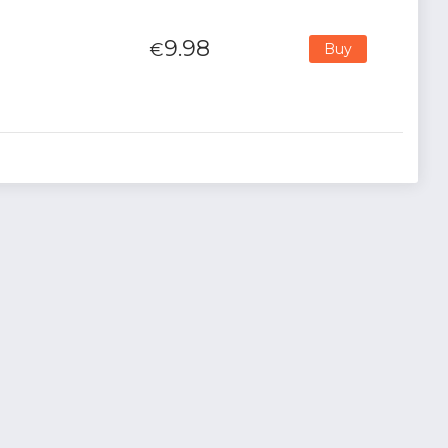
9.98
€
Buy