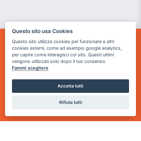
Questo sito usa Cookies
Questo sito utilizza cookies per funzionare e altri
GAME WARP
cookies esterni, come ad esempio google analytics,
BY POWER GAME SRL
per capire come interagisci col sito. Questi ultimi
vengono utilizzati solo dopo il tuo consenso.
Sede Legale
Fammi scegliere
via Villaggio dei Platani, 3
- 25014 Castenedolo, Brescia
Accetta tutti
Sede Operativa
via Industriale, 2 - 25082 Botticino, BS
Rifiuta tutti
Partita iva 03308130982
Cod. SDI: USAL8PV
CONTATTI
e-mail:
info@powergame.it
tel.: +39 030 376 2377