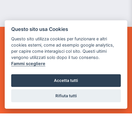
Questo sito usa Cookies
Questo sito utilizza cookies per funzionare e altri
GAME WARP
cookies esterni, come ad esempio google analytics,
BY POWER GAME SRL
per capire come interagisci col sito. Questi ultimi
vengono utilizzati solo dopo il tuo consenso.
Sede Legale
Fammi scegliere
via Villaggio dei Platani, 3
- 25014 Castenedolo, Brescia
Accetta tutti
Sede Operativa
via Industriale, 2 - 25082 Botticino, BS
Rifiuta tutti
Partita iva 03308130982
Cod. SDI: USAL8PV
CONTATTI
e-mail:
info@powergame.it
tel.: +39 030 376 2377