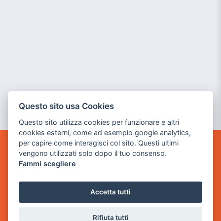
Questo sito usa Cookies
Questo sito utilizza cookies per funzionare e altri
cookies esterni, come ad esempio google analytics,
per capire come interagisci col sito. Questi ultimi
vengono utilizzati solo dopo il tuo consenso.
GAME WARP
BY POWER GAME SRL
Fammi scegliere
Sede Legale
Accetta tutti
via Villaggio dei Platani, 3
- 25014 Castenedolo, Brescia
Rifiuta tutti