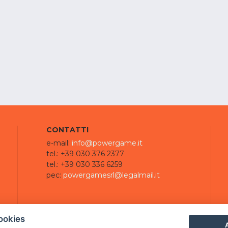
CONTATTI
e-mail:
info@powergame.it
tel.: +39 030 376 2377
tel.: +39 030 336 6259
pec:
powergamesrl@legalmail.it
ookies
A