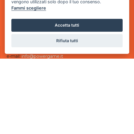
vengono utilizzati solo dopo il tuo consenso.
- 25014 Castenedolo, Brescia
Fammi scegliere
Sede Operativa
via Industriale, 2 - 25082 Botticino, BS
Accetta tutti
Partita iva 03308130982
Cod. SDI: USAL8PV
Rifiuta tutti
CONTATTI
e-mail:
info@powergame.it
tel.: +39 030 376 2377
tel.: +39 030 336 6259
pec:
powergamesrl@legalmail.it
LINK UTILI
Chi siamo
Informazioni generali
Informativa Privacy
Informativa sui cookies
©
2026
Power Game srl
- Tutti i diritti sono riservati.