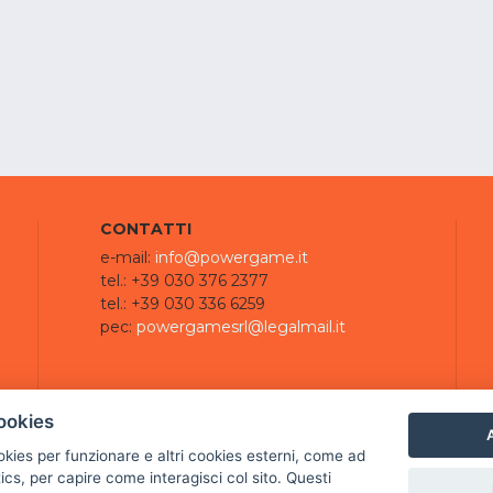
CONTATTI
e-mail:
info@powergame.it
tel.: +39 030 376 2377
tel.: +39 030 336 6259
pec:
powergamesrl@legalmail.it
ookies
A
ookies per funzionare e altri cookies esterni, come ad
cs, per capire come interagisci col sito. Questi