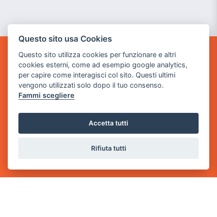
Questo sito usa Cookies
Questo sito utilizza cookies per funzionare e altri
GAME WARP
cookies esterni, come ad esempio google analytics,
BY POWER GAME SRL
per capire come interagisci col sito. Questi ultimi
vengono utilizzati solo dopo il tuo consenso.
Sede Legale
Fammi scegliere
via Villaggio dei Platani, 3
- 25014 Castenedolo, Brescia
Accetta tutti
Sede Operativa
via Industriale, 2 - 25082 Botticino, BS
Rifiuta tutti
Partita iva 03308130982
Cod. SDI: USAL8PV
CONTATTI
e-mail:
info@powergame.it
tel.: +39 030 376 2377
tel.: +39 030 336 6259