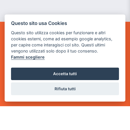
Questo sito usa Cookies
Questo sito utilizza cookies per funzionare e altri
GAME WARP
cookies esterni, come ad esempio google analytics,
BY POWER GAME SRL
per capire come interagisci col sito. Questi ultimi
vengono utilizzati solo dopo il tuo consenso.
Sede Legale
Fammi scegliere
via Villaggio dei Platani, 3
- 25014 Castenedolo, Brescia
Accetta tutti
Sede Operativa
via Industriale, 2 - 25082 Botticino, BS
Rifiuta tutti
Partita iva 03308130982
Cod. SDI: USAL8PV
CONTATTI
e-mail:
info@powergame.it
tel.: +39 030 376 2377
tel.: +39 030 336 6259