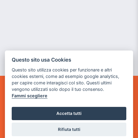
Questo sito usa Cookies
Questo sito utilizza cookies per funzionare e altri
cookies esterni, come ad esempio google analytics,
per capire come interagisci col sito. Questi ultimi
vengono utilizzati solo dopo il tuo consenso.
GAME WARP
Fammi scegliere
BY POWER GAME SRL
Sede Legale
Accetta tutti
via Villaggio dei Platani, 3
- 25014 Castenedolo, Brescia
Rifiuta tutti
Sede Operativa