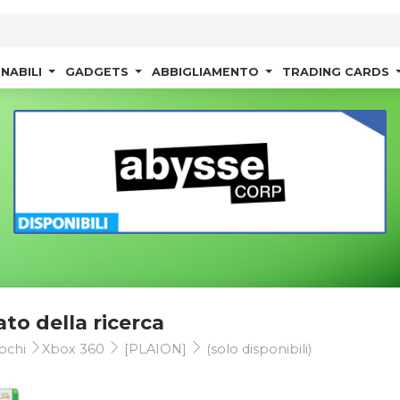
NABILI
GADGETS
ABBIGLIAMENTO
TRADING CARDS
ato della ricerca
ochi
Xbox 360
[PLAION]
(solo disponibili)