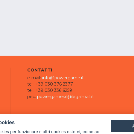
CONTATTI
e-mail:
info@powergame.it
tel.: +39 030 376 2377
tel.: +39 030 336 6259
pec:
powergamesrl@legalmail.it
ookies
A
ookies per funzionare e altri cookies esterni, come ad