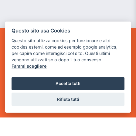
Questo sito usa Cookies
Questo sito utilizza cookies per funzionare e altri
GAME WARP
cookies esterni, come ad esempio google analytics,
BY POWER GAME SRL
per capire come interagisci col sito. Questi ultimi
vengono utilizzati solo dopo il tuo consenso.
Sede Legale
Fammi scegliere
via Villaggio dei Platani, 3
- 25014 Castenedolo, Brescia
Accetta tutti
Sede Operativa
via Industriale, 2 - 25082 Botticino, BS
Rifiuta tutti
Partita iva 03308130982
Cod. SDI: USAL8PV
CONTATTI
e-mail:
info@powergame.it
tel.: +39 030 376 2377