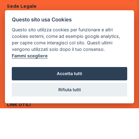
Sede Legale
via Villaggio dei Platani, 3
- 25014 Castenedolo, Brescia
Questo sito usa Cookies
Questo sito utilizza cookies per funzionare e altri
Sede Operativa
cookies esterni, come ad esempio google analytics,
via Industriale, 2 - 25082 Botticino, BS
per capire come interagisci col sito. Questi ultimi
Partita iva 03308130982
vengono utilizzati solo dopo il tuo consenso.
Cod. SDI: USAL8PV
Fammi scegliere
CONTATTI
Accetta tutti
e-mail:
info@powergame.it
tel.: +39 030 376 2377
tel.: +39 030 336 6259
Rifiuta tutti
pec:
powergamesrl@legalmail.it
LINK UTILI
Chi siamo
Informazioni generali
Informativa Privacy
Informativa sui cookies