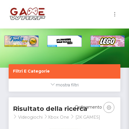
1
Filtri E Categorie
mostra filtri
Ordinamento
Risultato della ricerca
Videogiochi
Xbox One
[2K GAMES]