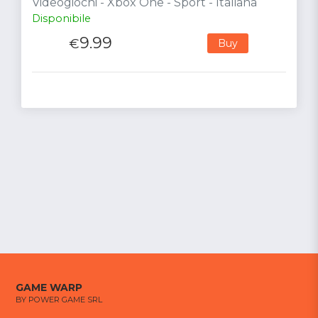
Videogiochi - Xbox One - Sport - Italiana
Disponibile
9.99
€
Buy
GAME WARP
BY POWER GAME SRL