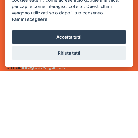
via Villaggio dei Platani, 3
per capire come interagisci col sito. Questi ultimi
- 25014 Castenedolo, Brescia
vengono utilizzati solo dopo il tuo consenso.
Fammi scegliere
Sede Operativa
via Industriale, 2 - 25082 Botticino, BS
Accetta tutti
Partita iva 03308130982
Cod. SDI: USAL8PV
Rifiuta tutti
CONTATTI
e-mail:
info@powergame.it
tel.: +39 030 376 2377
tel.: +39 030 336 6259
pec:
powergamesrl@legalmail.it
LINK UTILI
Chi siamo
Informazioni generali
Informativa Privacy
Informativa sui cookies