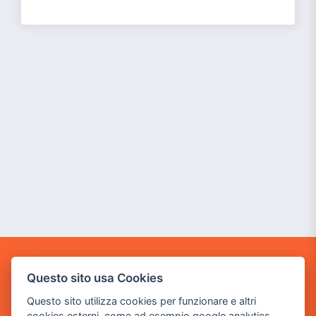
GAME WARP
Questo sito usa Cookies
BY POWER GAME SRL
Questo sito utilizza cookies per funzionare e altri
Sede Legale
cookies esterni, come ad esempio google analytics,