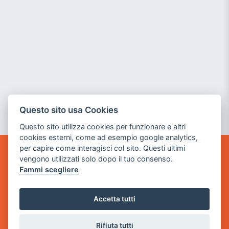
Questo sito usa Cookies
Questo sito utilizza cookies per funzionare e altri
cookies esterni, come ad esempio google analytics,
per capire come interagisci col sito. Questi ultimi
vengono utilizzati solo dopo il tuo consenso.
GAME WARP
BY POWER GAME SRL
Fammi scegliere
Sede Legale
Accetta tutti
via Villaggio dei Platani, 3
- 25014 Castenedolo, Brescia
Rifiuta tutti