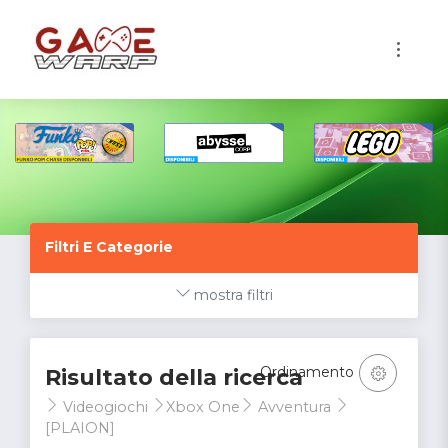
1
Filtri E Categorie
mostra filtri
Ordinamento
Risultato della ricerca
Videogiochi
Xbox One
Avventura
[PLAION]