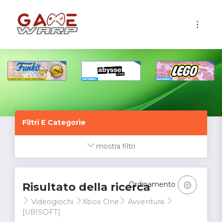
1
Filtri E Categorie
mostra filtri
Ordinamento
Risultato della ricerca
Videogiochi
Xbox One
Avventura
[UBISOFT]