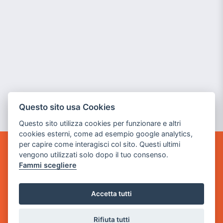
Questo sito usa Cookies
Questo sito utilizza cookies per funzionare e altri
cookies esterni, come ad esempio google analytics,
per capire come interagisci col sito. Questi ultimi
vengono utilizzati solo dopo il tuo consenso.
GAME WARP
BY POWER GAME SRL
Fammi scegliere
Sede Legale
Accetta tutti
via Villaggio dei Platani, 3
- 25014 Castenedolo, Brescia
Rifiuta tutti