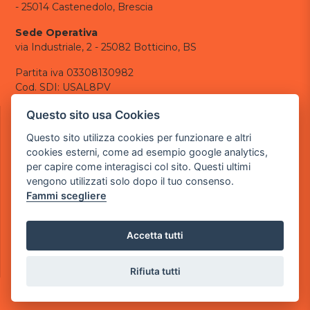
- 25014 Castenedolo, Brescia
Sede Operativa
via Industriale, 2 - 25082 Botticino, BS
Partita iva 03308130982
Cod. SDI: USAL8PV
CONTATTI
Questo sito usa Cookies
e-mail:
info@powergame.it
Questo sito utilizza cookies per funzionare e altri
tel.: +39 030 376 2377
cookies esterni, come ad esempio google analytics,
tel.: +39 030 336 6259
per capire come interagisci col sito. Questi ultimi
pec:
powergamesrl@legalmail.it
vengono utilizzati solo dopo il tuo consenso.
Fammi scegliere
LINK UTILI
Chi siamo
Informazioni generali
Accetta tutti
Informativa Privacy
Informativa sui cookies
Rifiuta tutti
©
2026
Power Game srl
- Tutti i diritti sono riservati.