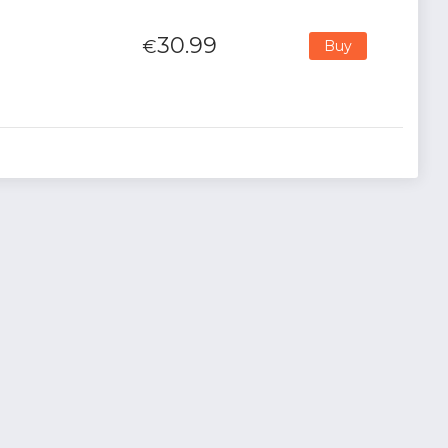
30.99
€
Buy