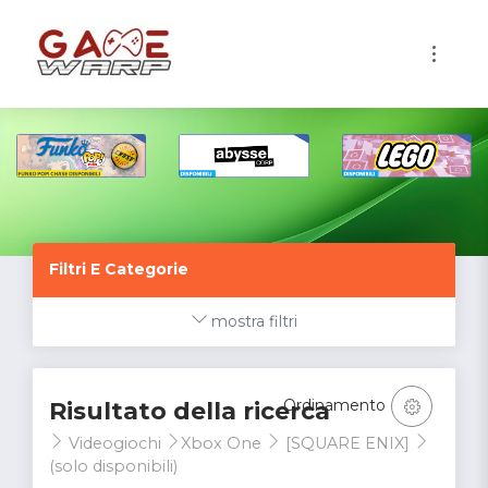
1
Filtri E Categorie
mostra filtri
Ordinamento
Risultato della ricerca
Videogiochi
Xbox One
[SQUARE ENIX]
(solo disponibili)