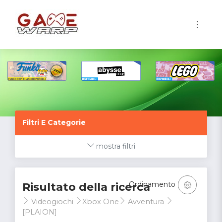
1
Filtri E Categorie
mostra filtri
Ordinamento
Risultato della ricerca
Videogiochi
Xbox One
Avventura
[PLAION]