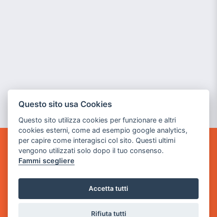
Questo sito usa Cookies
Questo sito utilizza cookies per funzionare e altri
cookies esterni, come ad esempio google analytics,
per capire come interagisci col sito. Questi ultimi
vengono utilizzati solo dopo il tuo consenso.
GAME WARP
BY POWER GAME SRL
Fammi scegliere
Sede Legale
Accetta tutti
via Villaggio dei Platani, 3
- 25014 Castenedolo, Brescia
Rifiuta tutti