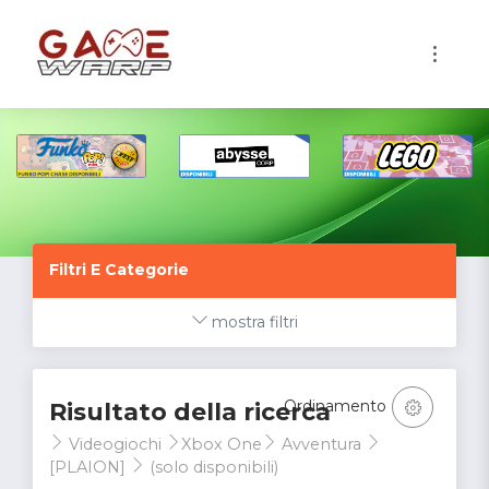
1
Filtri E Categorie
mostra filtri
Ordinamento
Risultato della ricerca
Videogiochi
Xbox One
Avventura
[PLAION]
(solo disponibili)