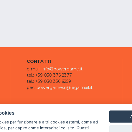
CONTATTI
e-mail:
info@powergame.it
tel.: +39 030 376 2377
tel.: +39 030 336 6259
pec:
powergamesrl@legalmail.it
ookies
A
ookies per funzionare e altri cookies esterni, come ad
cs, per capire come interagisci col sito. Questi