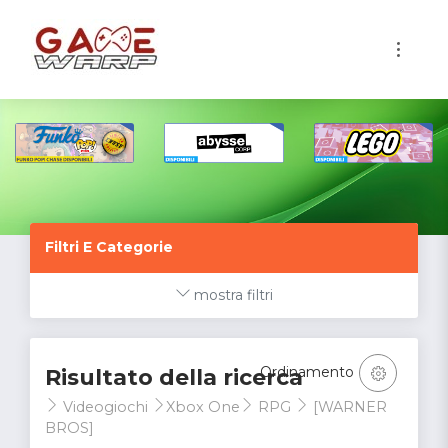
1
Filtri E Categorie
mostra filtri
Ordinamento
Risultato della ricerca
Videogiochi
Xbox One
RPG
[WARNER
BROS]