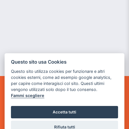
Questo sito usa Cookies
Questo sito utilizza cookies per funzionare e altri
cookies esterni, come ad esempio google analytics,
per capire come interagisci col sito. Questi ultimi
vengono utilizzati solo dopo il tuo consenso.
GAME WARP
BY POWER GAME SRL
Fammi scegliere
Sede Legale
Accetta tutti
via Villaggio dei Platani, 3
- 25014 Castenedolo, Brescia
Rifiuta tutti