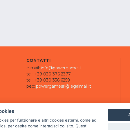
CONTATTI
e-mail:
info@powergame.it
tel.: +39 030 376 2377
tel.: +39 030 336 6259
pec:
powergamesrl@legalmail.it
ookies
A
ookies per funzionare e altri cookies esterni, come ad
cs, per capire come interagisci col sito. Questi