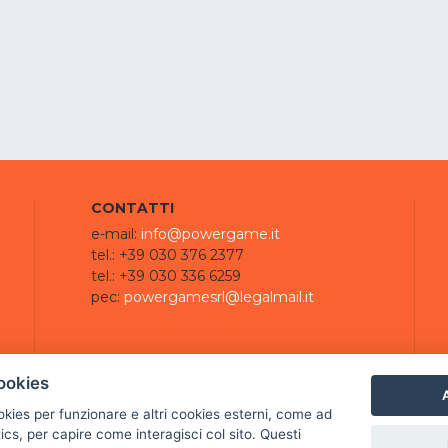
CONTATTI
e-mail:
info@powergame.it
tel.: +39 030 376 2377
tel.: +39 030 336 6259
pec:
powergamesrl@legalmail.it
ookies
A
ookies per funzionare e altri cookies esterni, come ad
cs, per capire come interagisci col sito. Questi