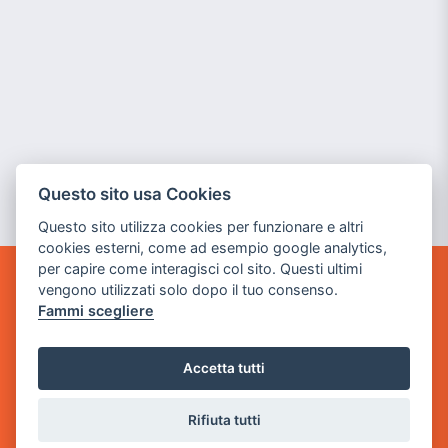
Questo sito usa Cookies
Questo sito utilizza cookies per funzionare e altri
cookies esterni, come ad esempio google analytics,
per capire come interagisci col sito. Questi ultimi
vengono utilizzati solo dopo il tuo consenso.
GAME WARP
Fammi scegliere
BY POWER GAME SRL
Sede Legale
Accetta tutti
via Villaggio dei Platani, 3
- 25014 Castenedolo, Brescia
Rifiuta tutti
Sede Operativa