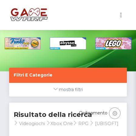
1
Filtri E Categorie
mostra filtri
Ordinamento
Risultato della ricerca
Videogiochi
Xbox One
RPG
[UBISOFT]