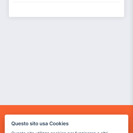
GAME WARP
Questo sito usa Cookies
BY POWER GAME SRL