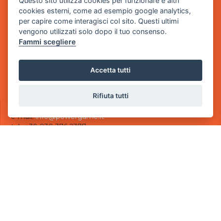
Questo sito utilizza cookies per funzionare e altri
Sede Legale
cookies esterni, come ad esempio google analytics,
via Villaggio dei Platani, 3
per capire come interagisci col sito. Questi ultimi
- 25014 Castenedolo, Brescia
vengono utilizzati solo dopo il tuo consenso.
Fammi scegliere
Sede Operativa
via Industriale, 2 - 25082 Botticino, BS
Accetta tutti
Partita iva 03308130982
Cod. SDI: USAL8PV
Rifiuta tutti
CONTATTI
e-mail:
info@powergame.it
tel.: +39 030 376 2377
tel.: +39 030 336 6259
pec:
powergamesrl@legalmail.it
LINK UTILI
Chi siamo
Informazioni generali
Informativa Privacy
Informativa sui cookies