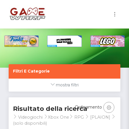
1
Filtri E Categorie
mostra filtri
Ordinamento
Risultato della ricerca
Videogiochi
Xbox One
RPG
[PLAION]
(solo disponibili)