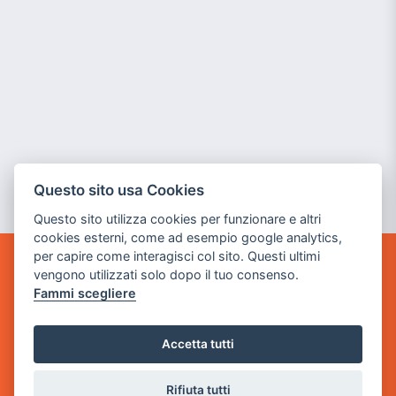
Questo sito usa Cookies
Questo sito utilizza cookies per funzionare e altri
cookies esterni, come ad esempio google analytics,
per capire come interagisci col sito. Questi ultimi
vengono utilizzati solo dopo il tuo consenso.
GAME WARP
BY POWER GAME SRL
Fammi scegliere
Sede Legale
Accetta tutti
via Villaggio dei Platani, 3
- 25014 Castenedolo, Brescia
Rifiuta tutti