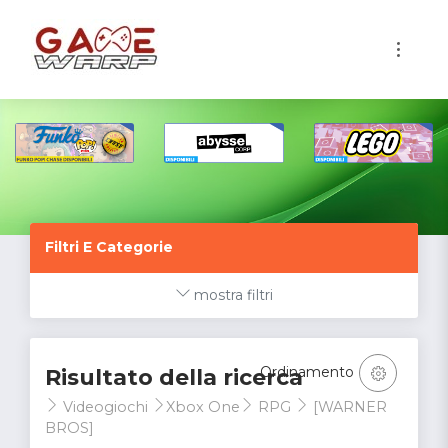
1
Filtri E Categorie
mostra filtri
Ordinamento
Risultato della ricerca
Videogiochi
Xbox One
RPG
[WARNER
BROS]