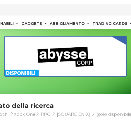
NABILI
GADGETS
ABBIGLIAMENTO
TRADING CARDS
ato della ricerca
ochi
Xbox One
RPG
[SQUARE ENIX]
(solo disponibili)