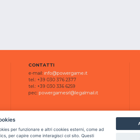
CONTATTI
e-mail:
info@powergame.it
tel.: +39 030 376 2377
tel.: +39 030 336 6259
pec:
powergamesrl@legalmail.it
ookies
A
ookies per funzionare e altri cookies esterni, come ad
cs, per capire come interagisci col sito. Questi