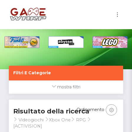
1
Filtri E Categorie
mostra filtri
Ordinamento
Risultato della ricerca
Videogiochi
Xbox One
RPG
[ACTIVISION]