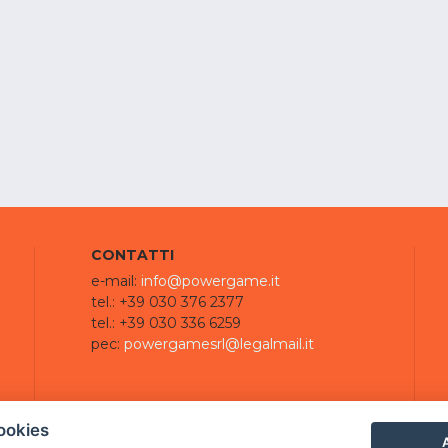
CONTATTI
e-mail:
info@powergame.it
tel.: +39 030 376 2377
tel.: +39 030 336 6259
pec:
powergamesrl@legalmail.it
ookies
A