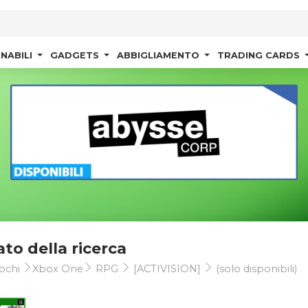
NABILI
GADGETS
ABBIGLIAMENTO
TRADING CARDS
ato della ricerca
ochi
Xbox One
RPG
[ACTIVISION]
(solo disponibili)